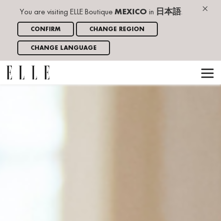
×
You are visiting ELLE Boutique
MEXICO
in
日本語
.
CONFIRM
CHANGE REGION
CHANGE LANGUAGE