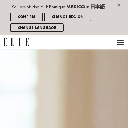
×
You are visiting ELLE Boutique
MEXICO
in
日本語
.
CONFIRM
CHANGE REGION
CHANGE LANGUAGE