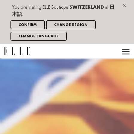
×
You are visiting ELLE Boutique
SWITZERLAND
in
日
本語
.
CONFIRM
CHANGE REGION
CHANGE LANGUAGE