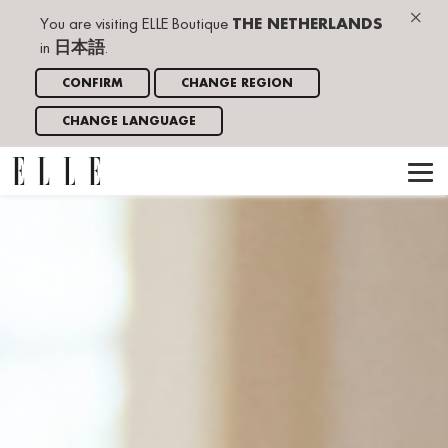
×
You are visiting ELLE Boutique
THE NETHERLANDS
in
日本語
.
CONFIRM
CHANGE REGION
CHANGE LANGUAGE