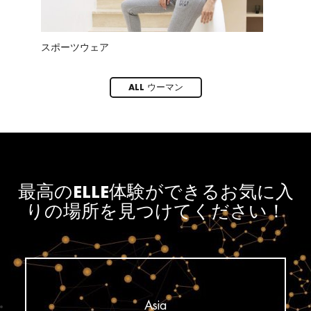
スポーツウェア
アイウ
ALL ウーマン
最高のELLE体験ができるお気に入
りの場所を見つけてください！
Asia