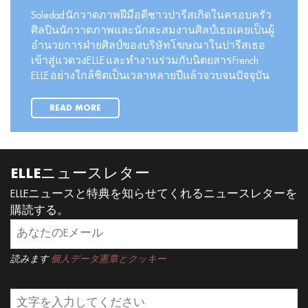
Soledad นักวาดภาพฝีมือดีชาวปารีสเกิดในครอบครัว
ศิลปินนักวาดภาพและนักสะสมงานศิลป์เธอเคยเป็นผู้
อำนวยการฝ่ายศิลป์ของบริษัทโฆษณาในปารีสเธอ
เข้าสู่แวดวงELLE และทำงานร่วมกับนิตยสารFrench
ELLE อย่างใกล้ชิดเป็นเวลาหลายปีแล้วจวบจนปัจจุบัน
READ MORE
ELLEニュースレター
ELLEニュースと特典を知らせてくれるニュースレターを
購読する。
読みます
個人データ憲章とクッキー