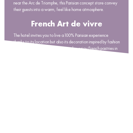
near the Arc de Triomphe, this Parisian concept store convey
their guests into a warm, feel like home atmosphere.
French Art de vivre
The hotel invites you to live a 100% Parisian experience
thanks to its location but also its decoration inspired by fashion
such as tweed or denim. You can also enjoy French pastries in
a refined space.
Smiling beauty
For a moment of pure relaxation, Maison ELLE is equipped
with a wellness area, which will immerse you in a state of
well-being, the smiling beauty.
Women curation
This boutique-hotel offers a boutique with ELLE products as
well as a reading corner and a library with our selection of
books on fashion to read.