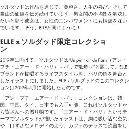
ソルダッドは作品を通じて、寛容さ、人生の喜び、そして
自由の価値を伝え続けています。男女間の不均衡を解決し
たいと願う彼女は、女性のエンパワメントにも情熱を注い
でいます。そう、ELLEと同じように！
ELLE x
ソルダッド
限定コレクショ
ン
2019年に向けて、ソルダッドは“Un petit air de Paris（アン・
プチ・エアー・ド・パリ）～パリで散歩～”と題して、ELLE
ブランドが提唱するライフスタイルを、パリの街を舞台と
したイラストにしました。ELLE x ソルダッドのこのコレクシ
ョンは2019年5月に開始したものです。
「アン・プチ・エアー・ド・パリ」コレクションは、韓
国、中国、タイ、日本でも入手可能。これはソルダッドか
ら皆さんへの贈り物です。「エアー・ド・パリ」というテ
ーマでソルダッドが描いたイラストは、胸に吸い込む空気
や、口ずさむメロディのよう。カフェのテラスで読書をし