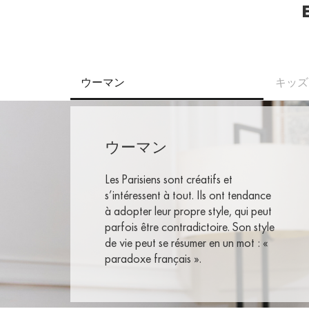
ウーマン
キッズ
ウーマン
Les Parisiens sont créatifs et
s’intéressent à tout. Ils ont tendance
à adopter leur propre style, qui peut
parfois être contradictoire. Son style
de vie peut se résumer en un mot : «
paradoxe français ».