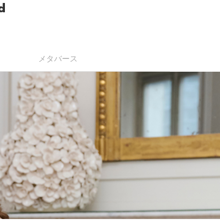
d
メタバース