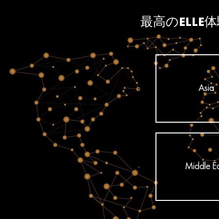
最高のELL
Asia
Middle E