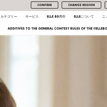
CONFIRM
CHANGE REGION
カテゴリー
サービス
ELLE 80周年
ELLEについて
ニ
ADDITIVES TO THE GENERAL CONTEST RULES OF THE @ELLE