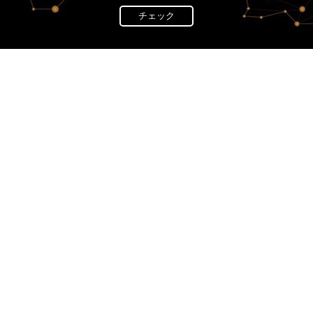
チェック
News
ELLE Turns 80:
ar
ELLE TURNS 80:
A tribute t
years of ELLE: A tribute to wo
Since 1945, ELLE has been a gl
creativity, freedom, and boldne