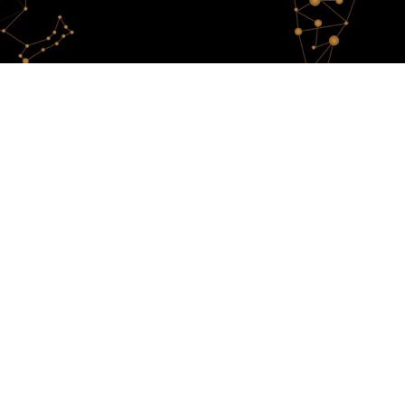
 A tribute to women
tists !
o women artists !
Celebrating 80
men, art & empowerment
obal voice for women — championing
ss. In 2025, we proudly mark our 80th