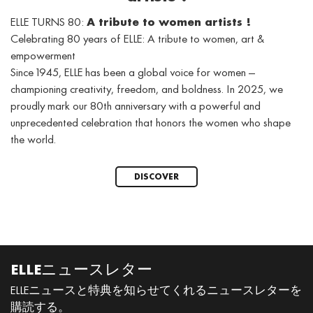
ELLE TURNS 80:
A tribute to women artists !
Celebrating 80 years of ELLE: A tribute to women, art &
empowerment
Since 1945, ELLE has been a global voice for women —
championing creativity, freedom, and boldness. In 2025, we
proudly mark our 80th anniversary with a powerful and
unprecedented celebration that honors the women who shape
the world.
DISCOVER
ELLEニュースレター
ELLEニュースと特典を知らせてくれるニュースレターを
購読する。